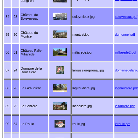
Longiron
Château de
84
28
soleymieux.jpg
soleymieux.pdf
Soleymieux
Château du
85
30
montcel.jpg
dumoncel.pdf
Montcel
Château Palle-
86
31
milliarede.jpg
milliarede2.pdf
Milliarède
Domaine de la
87
24
laroussiereprenat.jpg
domainedelarou
Roussière
88
26
La Giraudière
lagiraudiere.jpg
lagiraudiere.pdf
89
25
La Sablière
lasabliere.jpg
lasabliere.pdf
90
34
Le Roule
roule.jpg
leroule.pdf