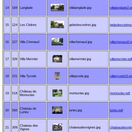
14
169
Langlade
villalanglade.jpg
villalanglade2.p
15
124
Les Cèdres
gelaslescedres.jpg
gelaslescedres
16
227
Villa Chenaud
villachenaud.jpg
villachenaud2.p
17
326
Villa Mermier
villamermier.jpg
villamermier.pdf
18
221
Villa Tyrode
villatyrode.jpg
villatyrode03.pd
Château de
19
518
montuclas.jpg
montuclas.pdf
Montuclas
Chateau de
20
550
lurieu.jpg
lurieu.pdf
Lurieu
Chateau des
21
309
chateaudesvignes.jpg
chateaudesvign
Vignes