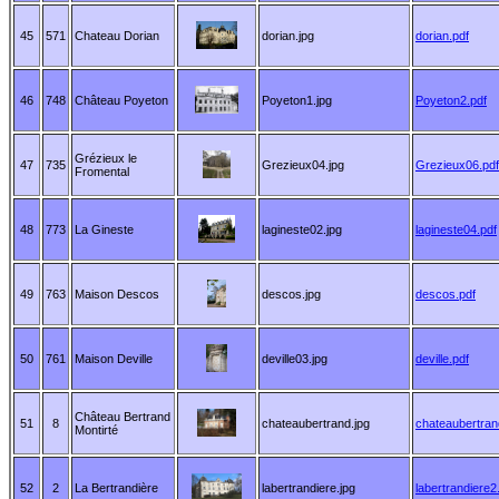
45
571
Chateau Dorian
dorian.jpg
dorian.pdf
46
748
Château Poyeton
Poyeton1.jpg
Poyeton2.pdf
Grézieux le
47
735
Grezieux04.jpg
Grezieux06.pdf
Fromental
48
773
La Gineste
lagineste02.jpg
lagineste04.pdf
49
763
Maison Descos
descos.jpg
descos.pdf
50
761
Maison Deville
deville03.jpg
deville.pdf
Château Bertrand
51
8
chateaubertrand.jpg
chateaubertran
Montirté
52
2
La Bertrandière
labertrandiere.jpg
labertrandiere2