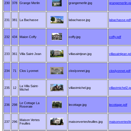
230
378
Grange Merlin
grangemerlin.jpg
grangemerlin.p
231
381
La Bachasse
labachasse.jpg
labachasse.pdf
232
434
Maion Coffy
coffy.jpg
coffy.pdf
233
361
Villa Saint-Jean
villasaintjean.jpg
villasaintjean.pd
234
71
Clos Lyonnet
closlyonnet.jpg
closlyonnet.pdf
La Villa Saint-
235
12
villastmichel.jpg
villastmichel2.p
Michel
Le Cottage La
236
298
lecottage.jpg
lecottage.pdf
Roseraie
Maison Vertes
237
296
maisonvertesfeuilles.jpg
maisonvertesfeu
Feuilles