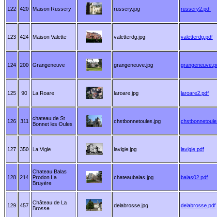
122
420
Maison Russery
russery.jpg
russery2.pdf
123
424
Maison Valette
valetterdg.jpg
valetterdg.pdf
124
200
Grangeneuve
grangeneuve.jpg
grangeneuve.p
125
90
La Roare
laroare.jpg
laroare2.pdf
chateau de St
126
311
chstbonnetoules.jpg
chstbonnetoule
Bonnet les Oules
127
350
La Vigie
lavigie.jpg
lavigie.pdf
Chateau Balas
128
214
Prodon La
chateaubalas.jpg
balas02.pdf
Bruyère
Château de La
129
457
delabrosse.jpg
delabrosse.pdf
Brosse