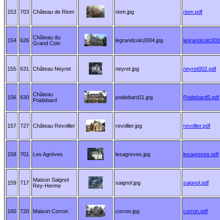
153
703
Château de Riom
riom.jpg
riom.pdf
Château du
154
626
legrandcoin2004.jpg
legrandcoin300
Grand Coin
155
631
Château Neyret
neyret.jpg
neyret002.pdf
Château
156
630
poidebard11.jpg
Poidebard5.pdf
Poidebard
157
727
Château Revollier
revollier.jpg
revollier.pdf
158
701
Les Agrèves
lesagreves.jpg
lesagreves.pdf
Maison Saignol
159
717
saignol.jpg
saignol.pdf
Rey-Herme
160
720
Maison Corron
corron.jpg
corron.pdf