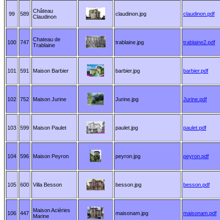
Château
99
589
claudinon.jpg
claudinon.pdf
Claudinon
Chateau de
100
747
trablaine.jpg
trablaine2.pdf
Trablaine
101
591
Maison Barbier
barbier.jpg
barbier.pdf
102
752
Maison Jurine
Jurine.jpg
Jurine.pdf
103
599
Maison Paulet
paulet.jpg
paulet.pdf
104
596
Maison Peyron
peyron.jpg
peyron.pdf
105
600
Villa Besson
besson.jpg
besson.pdf
Maison Aciéries
106
447
maisonam.jpg
maisonam.pdf
Marine