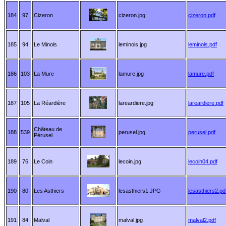
184
97
Cizeron
cizeron.jpg
cizeron.pdf
185
94
Le Minois
leminois.jpg
leminois.pdf
186
103
La Mure
lamure.jpg
lamure.pdf
187
105
La Réardière
lareardiere.jpg
lareardiere.pdf
Château de
188
539
perusel.jpg
perusel.pdf
Pérusel
189
76
Le Coin
lecoin.jpg
lecoin04.pdf
190
80
Les Asthiers
lesasthiers1.JPG
lesasthiers2.pd
191
84
Malval
malval.jpg
malval2.pdf