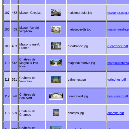
107
452
Maison Grosjat
maisongrosjat.jpg
maisongrasjat.
Maison Verdié
108
455
maisonverdie.jpg
maisonverdie.p
Verpilleux
Maisons rue A.
109
453
rueafrance.jpg
rueafrance.pdf
France
Château de
110
512
Magneux Hte
magneuxhterive.jpg
magneuxhteriv
Rive
Château de
111
551
valinches.jpg
valinches.pdf
Valinches
Château de
112
526
beaurevert.jpg
beaurevert.pdf
Beauvert
Château de
113
529
champs.jpg
champs.pdf
Champs
Château de