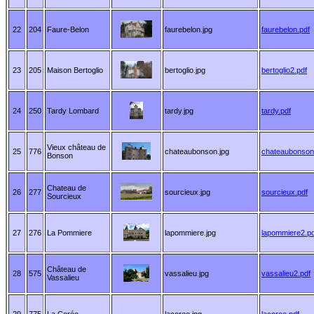
22
204
Faure-Belon
faurebelon.jpg
faurebelon.pdf
23
205
Maison Bertoglio
bertoglio.jpg
bertoglio2.pdf
24
250
Tardy Lombard
tardy.jpg
tardy.pdf
Vieux château de
25
776
chateaubonson.jpg
chateaubonson
Bonson
Chateau de
26
277
sourcieux.jpg
sourcieux.pdf
Sourcieux
27
276
La Pommiere
lapommiere.jpg
lapommiere2.pd
Château de
28
575
vassalieu.jpg
vassalieu2.pdf
Vassalieu
29
775
La Corée
lacoree.jpg
lacoree.pdf