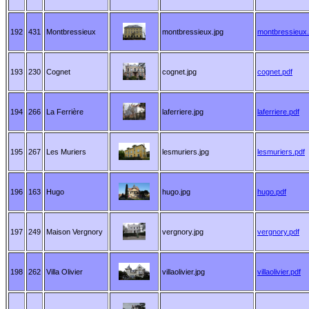
192
431
Montbressieux
montbressieux.jpg
montbressieux.
193
230
Cognet
cognet.jpg
cognet.pdf
194
266
La Ferrière
laferriere.jpg
laferriere.pdf
195
267
Les Muriers
lesmuriers.jpg
lesmuriers.pdf
196
163
Hugo
hugo.jpg
hugo.pdf
197
249
Maison Vergnory
vergnory.jpg
vergnory.pdf
198
262
Villa Olivier
villaolivier.jpg
villaolivier.pdf