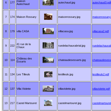
maison
6
177
autechaud.jpg
autechaud3.pdf
Autechaud
7
174
Maison Rossary
maisonrossary.jpg
maisonrossary
8
179
villa CASA
villacasa.jpg
villacasa2.pdf
41 rue de la
9
222
ruedelachauxabrial.jpg
ruedelachauxab
Chaux
Château des
10
114
chateaudesessarts.jpg
chateaudesess
Essarts
11
134
Les Tilleuls
lestilleuls.jpg
lestilleuls2.pdf
12
137
Villa Violette
villaviolette.jpg
villaviolette.pdf
13
217
Castel Martouret
castelmartouret.jpg
castelmartouret