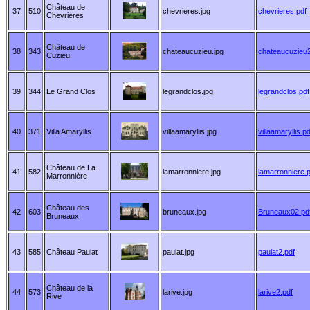
Château de
37
510
chevrieres.jpg
chevrieres.pdf
Chevrières
Château de
38
343
chateaucuzieu.jpg
chateaucuzieu2
Cuzieu
39
344
Le Grand Clos
legrandclos.jpg
legrandclos.pdf
40
371
Villa Amaryllis
villaamaryllis.jpg
villaamaryllis.pd
Château de La
41
582
lamarronniere.jpg
lamarronniere.p
Marronnière
Château des
42
603
bruneaux.jpg
Bruneaux02.pd
Bruneaux
43
585
Château Paulat
paulat.jpg
paulat2.pdf
Château de la
44
573
larive.jpg
larive2.pdf
Rive