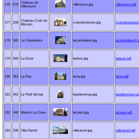
Château de
176
578
villeneuve.jpg
villeneuve.pdf
Villeneuve
Chateau Croix de
177
338
croixdemission.jpg
croixdemission
Mission
178
345
La Colombière
lacolombiere.jpg
lacolombiere3.p
179
340
La Doue
ladoue.jpg
ladoue.pdf
180
382
La Rey
larey.jpg
larey.pdf
181
342
Le Petit Vernay
lepetitvernay.jpg
lepetitvernay.pd
182
348
Maison La Coise
lacoise.jpg
lacoise.pdf
183
336
Villa Ramel
villaramel.jpg
villaramel.pdf