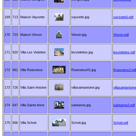
169
713
Maison Vaysette
vaysette.jpg
vaysette6.pdf
170
723
Maison Vinson
Vinson.jpg
Vinson.pdf
171
620
Villa Les Violettes
lesviolettes.jpg
lesviolettes.pdf
172
661
Villa Roassieux
Roassieux01.jpg
Roassieux2.pd
173
726
Villa Saint-Antoine
villasaintantoine.jpg
villasaintantoin
174
647
Villa Sainte Anne
saintanne.jpg
saintanne2.pdf
175
666
Villa Schott
Schott.jpg
Schott.pdf