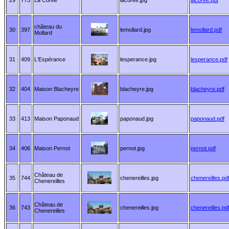
château du
30
397
lemollard.jpg
lemollard.pdf
Mollard
31
409
L'Espérance
lesperance.jpg
lesperance.pdf
32
404
Maison Blacheyre
blacheyre.jpg
blacheyre.pdf
33
413
Maison Paponaud
paponaud.jpg
paponaud.pdf
34
406
Maison Pernot
pernot.jpg
pernot.pdf
Château de
35
744
chenereilles.jpg
chenereilles.pd
Chenereilles
Château de
36
743
chenereilles.jpg
chenereilles.pd
Chenereilles