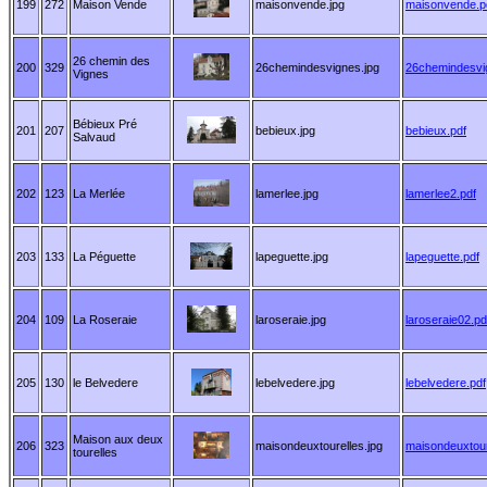
199
272
Maison Vende
maisonvende.jpg
maisonvende.p
26 chemin des
200
329
26chemindesvignes.jpg
26chemindesvi
Vignes
Bébieux Pré
201
207
bebieux.jpg
bebieux.pdf
Salvaud
202
123
La Merlée
lamerlee.jpg
lamerlee2.pdf
203
133
La Péguette
lapeguette.jpg
lapeguette.pdf
204
109
La Roseraie
laroseraie.jpg
laroseraie02.pd
205
130
le Belvedere
lebelvedere.jpg
lebelvedere.pdf
Maison aux deux
206
323
maisondeuxtourelles.jpg
maisondeuxtour
tourelles