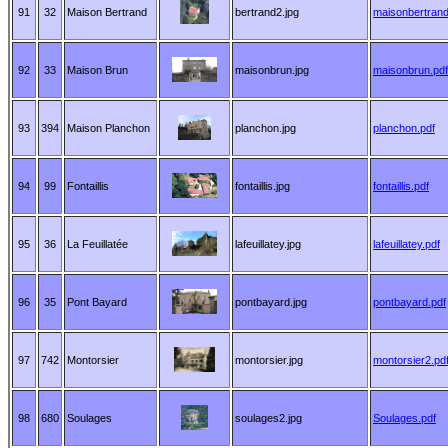
91
32
Maison Bertrand
bertrand2.jpg
maisonbertrand
92
33
Maison Brun
maisonbrun.jpg
maisonbrun.pdf
93
394
Maison Planchon
planchon.jpg
planchon.pdf
94
99
Fontaillis
fontaillis.jpg
fontaillis.pdf
95
36
La Feuillatée
lafeuillatey.jpg
lafeuillatey.pdf
96
35
Pont Bayard
pontbayard.jpg
pontbayard.pdf
97
742
Montorsier
montorsier.jpg
montorsier2.pd
98
680
Soulages
soulages2.jpg
Soulages.pdf