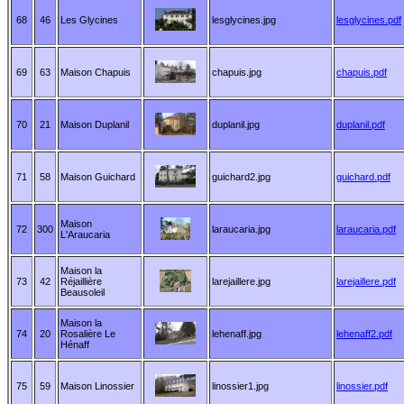
68
46
Les Glycines
lesglycines.jpg
lesglycines.pdf
69
63
Maison Chapuis
chapuis.jpg
chapuis.pdf
70
21
Maison Duplanil
duplanil.jpg
duplanil.pdf
71
58
Maison Guichard
guichard2.jpg
guichard.pdf
Maison
72
300
laraucaria.jpg
laraucaria.pdf
L'Araucaria
Maison la
73
42
Réjaillière
larejaillere.jpg
larejaillere.pdf
Beausoleil
Maison la
74
20
Rosalière Le
lehenaff.jpg
lehenaff2.pdf
Hénaff
75
59
Maison Linossier
linossier1.jpg
linossier.pdf