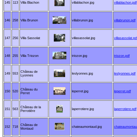
145
113
Villa Blachon
villablachon.jpg
villablachon.pdf
146
258
Villa Brunon
villabrunon.jpg
villabrunon.pdf
147
256
Villa Sassolat
villasassolat.jpg
villasassolat.pd
148
255
Villa Triozon
triozon.jpg
triozon.pdf
Château de
149
553
leslyonnes.jpg
leslyonnes.pdf
Lyonnes
Château du
150
520
leperret.jpg
leperret.pdf
Perret
Château de la
151
563
laperrotiere.jpg
laperrotiere.pdf
Perrotière
Château de
152
718
chateaumontaud.jpg
chateaumontau
Montaud