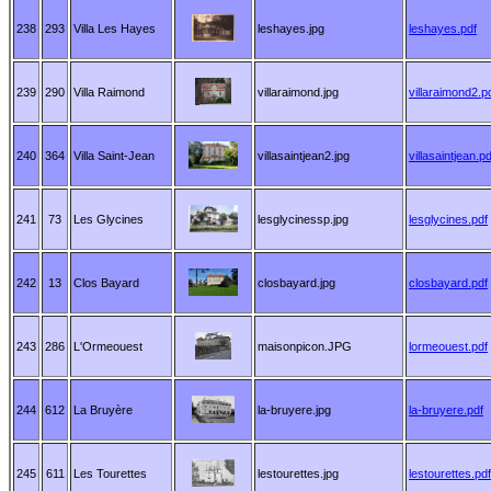
238
293
Villa Les Hayes
leshayes.jpg
leshayes.pdf
239
290
Villa Raimond
villaraimond.jpg
villaraimond2.p
240
364
Villa Saint-Jean
villasaintjean2.jpg
villasaintjean.pd
241
73
Les Glycines
lesglycinessp.jpg
lesglycines.pdf
242
13
Clos Bayard
closbayard.jpg
closbayard.pdf
243
286
L'Ormeouest
maisonpicon.JPG
lormeouest.pdf
244
612
La Bruyère
la-bruyere.jpg
la-bruyere.pdf
245
611
Les Tourettes
lestourettes.jpg
lestourettes.pdf