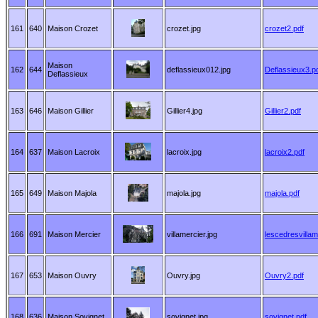
161
640
Maison Crozet
crozet.jpg
crozet2.pdf
Maison
162
644
deflassieux012.jpg
Deflassieux3.p
Deflassieux
163
646
Maison Gillier
Gillier4.jpg
Gillier2.pdf
164
637
Maison Lacroix
lacroix.jpg
lacroix2.pdf
165
649
Maison Majola
majola.jpg
majola.pdf
166
691
Maison Mercier
villamercier.jpg
lescedresvilla
167
653
Maison Ouvry
Ouvry.jpg
Ouvry2.pdf
168
636
Maison Sovignet
sovignet.jpg
sovignet.pdf