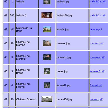
60
1
Valbois
valbois.jpg
valbois2a.pdf
61
683
Valbois 2
valbois2b.jpg
valbois2b.pdf
Maison de La
62
444
laborie.jpg
laborie.pdf
Borie
Château de
63
18
marnas.jpg
marnas.pdf
Marnas
Château de
64
5
monteux.jpg
monteux.pdf
Monteux
Château du
65
3
breas.jpg
lebreas3.pdf
Bréas
Château du
66
4
fournel1.jpg
fournel.pdf
Fournel
67
10
Château Durand
durand04.jpg
durand.pdf