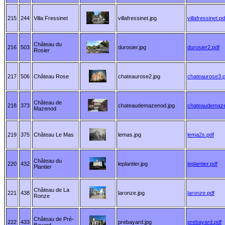
215
244
Villa Fressinet
villafressinet.jpg
villafressinet.pd
Château du
216
503
durosier.jpg
durosier2.pdf
Rosier
217
506
Château Rose
chateaurose2.jpg
chateaurose3.p
Château de
218
373
chateaudemazenod.jpg
chateaudemaze
Mazenod
219
375
Château Le Mas
lemas.jpg
lema2s.pdf
Château du
220
432
leplantier.jpg
leplantier.pdf
Plantier
Château de La
221
438
laronze.jpg
laronze.pdf
Ronze
Château de Pré-
222
433
prebayard.jpg
prebayard.pdf
Bayard