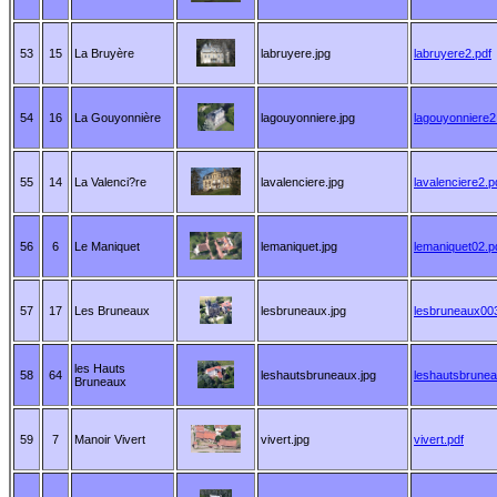
53
15
La Bruyère
labruyere.jpg
labruyere2.pdf
54
16
La Gouyonnière
lagouyonniere.jpg
lagouyonniere2
55
14
La Valenci?re
lavalenciere.jpg
lavalenciere2.p
56
6
Le Maniquet
lemaniquet.jpg
lemaniquet02.p
57
17
Les Bruneaux
lesbruneaux.jpg
lesbruneaux003
les Hauts
58
64
leshautsbruneaux.jpg
leshautsbrunea
Bruneaux
59
7
Manoir Vivert
vivert.jpg
vivert.pdf