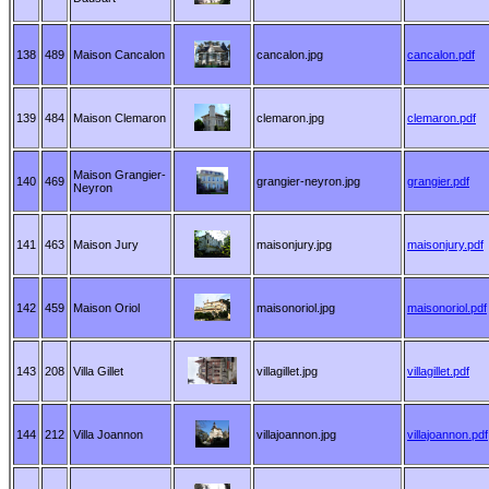
138
489
Maison Cancalon
cancalon.jpg
cancalon.pdf
139
484
Maison Clemaron
clemaron.jpg
clemaron.pdf
Maison Grangier-
140
469
grangier-neyron.jpg
grangier.pdf
Neyron
141
463
Maison Jury
maisonjury.jpg
maisonjury.pdf
142
459
Maison Oriol
maisonoriol.jpg
maisonoriol.pdf
143
208
Villa Gillet
villagillet.jpg
villagillet.pdf
144
212
Villa Joannon
villajoannon.jpg
villajoannon.pdf