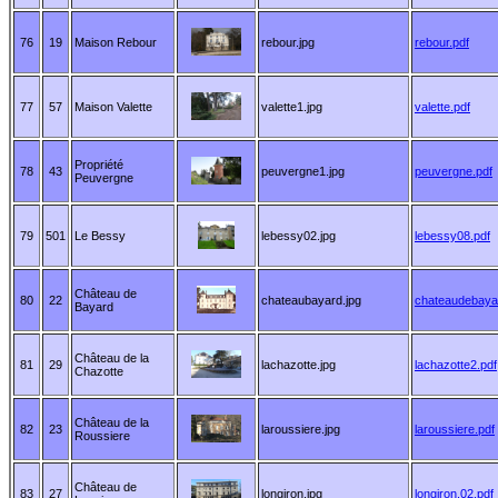
76
19
Maison Rebour
rebour.jpg
rebour.pdf
77
57
Maison Valette
valette1.jpg
valette.pdf
Propriété
78
43
peuvergne1.jpg
peuvergne.pdf
Peuvergne
79
501
Le Bessy
lebessy02.jpg
lebessy08.pdf
Château de
80
22
chateaubayard.jpg
chateaudebaya
Bayard
Château de la
81
29
lachazotte.jpg
lachazotte2.pdf
Chazotte
Château de la
82
23
laroussiere.jpg
laroussiere.pdf
Roussiere
Château de
83
27
longiron.jpg
longiron.02.pdf