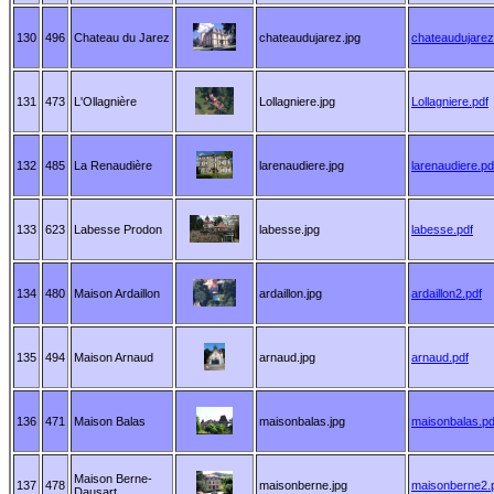
130
496
Chateau du Jarez
chateaudujarez.jpg
chateaudujarez
131
473
L'Ollagnière
Lollagniere.jpg
Lollagniere.pdf
132
485
La Renaudière
larenaudiere.jpg
larenaudiere.pd
133
623
Labesse Prodon
labesse.jpg
labesse.pdf
134
480
Maison Ardaillon
ardaillon.jpg
ardaillon2.pdf
135
494
Maison Arnaud
arnaud.jpg
arnaud.pdf
136
471
Maison Balas
maisonbalas.jpg
maisonbalas.pd
Maison Berne-
137
478
maisonberne.jpg
maisonberne2.
Dausart