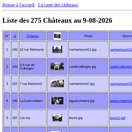
Retour à l'accueil
La carte des châteaux
Liste des 275 Châteaux au 9-08-2026
N°
id
Chateau
Photo
Descrip
1
190
12 rue Martouret
ruemartouret12.jpg
ruemartouret12
2-6 rue de
2
194
ruedecollonges.jpg
ruedecollonges
Collonges
3
182
7 rue Martouret
ruemartouret7.jpg
ruemartouret70
4
195
La Guerchiniere
laguerchiniere.jpg
laguerchiniere3
5
187
Les Iris
lesiris.jpg
lesiris2.pdf