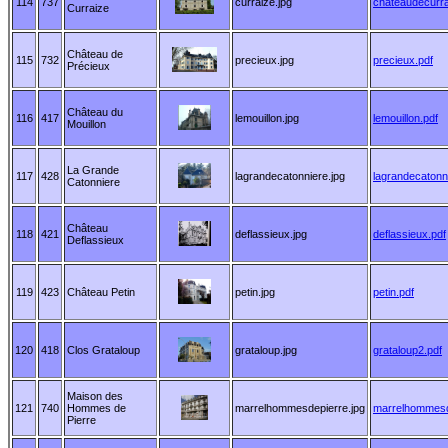
114
737
curraize.jpg
chateaudecurra
Curraize
Château de
115
732
precieux.jpg
precieux.pdf
Précieux
Château du
116
417
lemouillon.jpg
lemouillon.pdf
Mouillon
La Grande
117
428
lagrandecatonniere.jpg
lagrandecatonn
Catonniere
Château
118
421
deflassieux.jpg
deflassieux.pdf
Deflassieux
119
423
Château Petin
petin.jpg
petin.pdf
120
418
Clos Grataloup
grataloup.jpg
grataloup2.pdf
Maison des
121
740
Hommes de
marrelhommesdepierre.jpg
marrelhommesd
Pierre