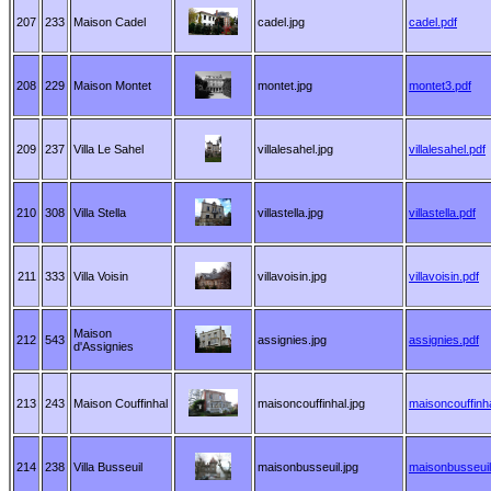
207
233
Maison Cadel
cadel.jpg
cadel.pdf
208
229
Maison Montet
montet.jpg
montet3.pdf
209
237
Villa Le Sahel
villalesahel.jpg
villalesahel.pdf
210
308
Villa Stella
villastella.jpg
villastella.pdf
211
333
Villa Voisin
villavoisin.jpg
villavoisin.pdf
Maison
212
543
assignies.jpg
assignies.pdf
d'Assignies
213
243
Maison Couffinhal
maisoncouffinhal.jpg
maisoncouffinha
214
238
Villa Busseuil
maisonbusseuil.jpg
maisonbusseuil